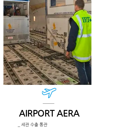
AIRPORT AERA
_ 세관 수출 통관